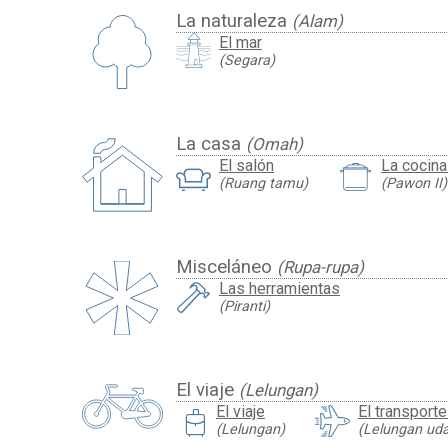
La naturaleza
(Alam)
El mar
(Segara)
La casa
(Omah)
El salón
La cocina 
(Ruang tamu)
(Pawon II)
Misceláneo
(Rupa-rupa)
Las herramientas
(Piranti)
El viaje
(Lelungan)
travel_luggage_and_bags
El viaje
El transport
(Lelungan)
(Lelungan uda