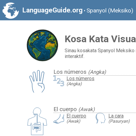
LanguageGuide.org
Spanyol (Meksiko)
•
Kosa Kata Visua
Sinau kosakata Spanyol Meksiko 
interaktif.
Los números
(Angka)
Los números
(Angka)
El cuerpo
(Awak)
El cuerpo
La cara
(Awak)
(Pasuryan)