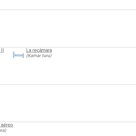
II
La recámara
(Kamar turu)
e aéreo
ra)