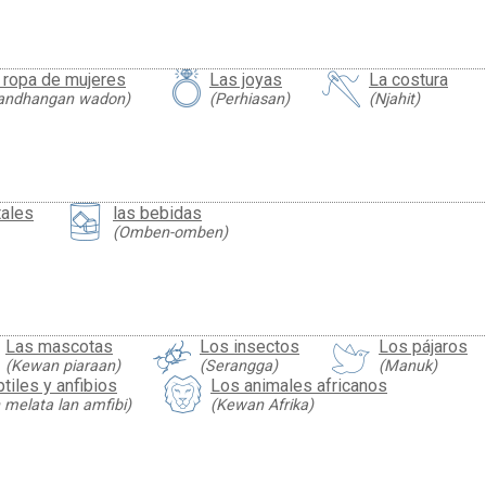
 ropa de mujeres
Las joyas
La costura
andhangan wadon)
(Perhiasan)
(Njahit)
ales
las bebidas
(Omben-omben)
Las mascotas
Los insectos
Los pájaros
(Kewan piaraan)
(Serangga)
(Manuk)
tiles y anfibios
Los animales africanos
melata lan amfibi)
(Kewan Afrika)