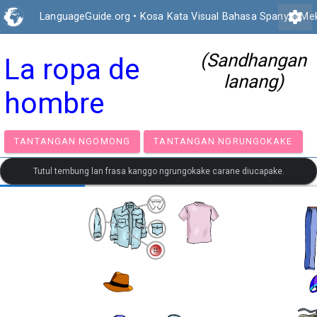
settings
LanguageGuide.org
•
Kosa Kata Visual Bahasa Spanyol Me
(Sandhangan
La ropa de
lanang)
hombre
TANTANGAN NGOMONG
TANTANGAN NGRUNGOK
Tutul tembung lan frasa kanggo ngrungokake carane diucapake.