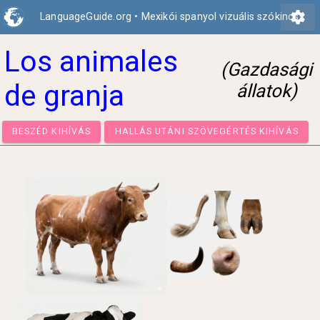
settings
LanguageGuide.org
•
Mexikói spanyol vizuális szókincs
Los animales
(Gazdasági
de granja
állatok)
BESZÉD KIHÍVÁS
HALLÁS UTÁNI SZÖVEGÉRTÉS KIHÍ