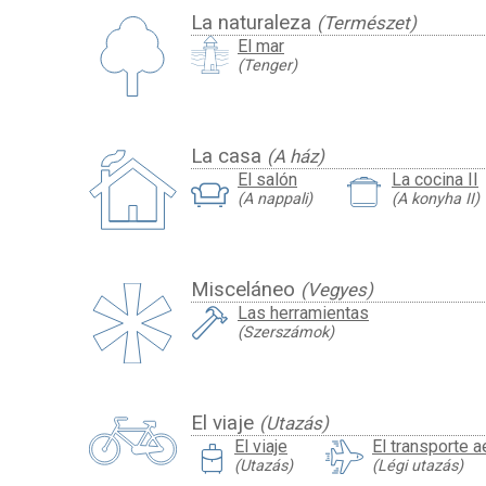
La naturaleza
(Természet)
El mar
(Tenger)
La casa
(A ház)
El salón
La cocina II
(A nappali)
(A konyha II)
Misceláneo
(Vegyes)
Las herramientas
(Szerszámok)
El viaje
(Utazás)
travel_luggage_and_bags
El viaje
El transporte a
(Utazás)
(Légi utazás)