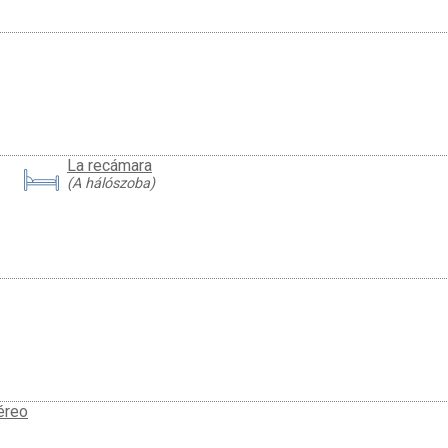
La recámara
(A hálószoba)
éreo