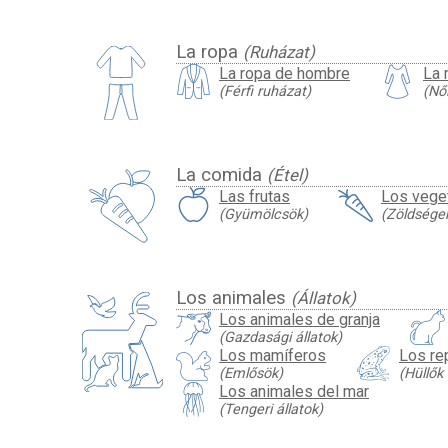
La ropa
(Ruházat)
La ropa de hombre
La 
(Férfi ruházat)
(Nő
La comida
(Étel)
Las frutas
Los vege
(Gyümölcsök)
(Zöldsége
Los animales
(Állatok)
Los animales de granja
(Gazdasági állatok)
Los mamíferos
Los rep
(Emlősök)
(Hüllők
Los animales del mar
(Tengeri állatok)