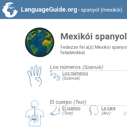
LanguageGuide.org
spanyol (mexikói)
•
Mexikói spanyol
Fedezze fel a(z) Mexikói spanyol 
feladatokkal.
Los números
(Számok)
Los números
(Számok)
El cuerpo
(Test)
El cuerpo
La cara
(Test)
(Arc)