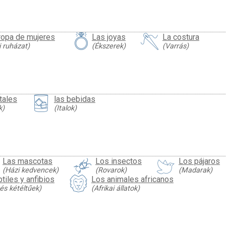
ropa de mujeres
Las joyas
La costura
i ruházat)
(Ékszerek)
(Varrás)
tales
las bebidas
k)
(Italok)
Las mascotas
Los insectos
Los pájaros
(Házi kedvencek)
(Rovarok)
(Madarak)
tiles y anfibios
Los animales africanos
 és kétéltűek)
(Afrikai állatok)