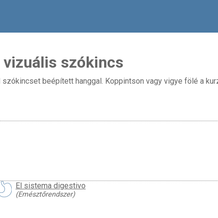
 vizuális szókincs
szókincset beépített hanggal. Koppintson vagy vigye fölé a kurzo
El sistema digestivo
(Emésztőrendszer)