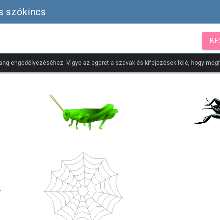
is szókincs
BE
ang engedélyezéséhez. Vigye az egeret a szavak és kifejezések fölé, hogy megh