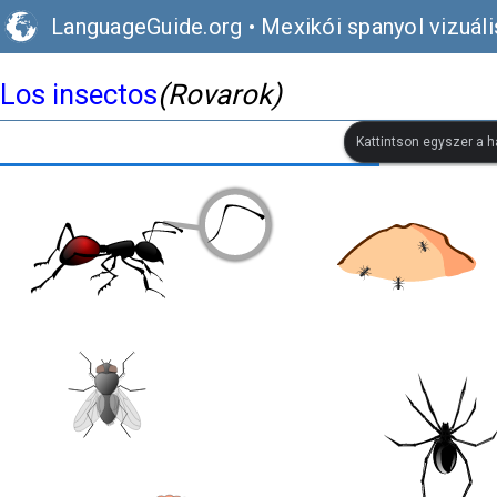
LanguageGuide.org
•
Mexikói spanyol vizuál
Los insectos
(Rovarok)
Kattintson egyszer a h