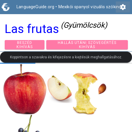
settings
LanguageGuide.org
•
Mexikói spanyol vizuális szókincs
(Gyümölcsök)
Las frutas
BESZÉD
HALLÁS UTÁNI SZÖVEGÉRTÉ
KIHÍVÁS
KIHÍVÁS
Koppintson a szavakra és kifejezésre a kiejtésük meghallgatásához.