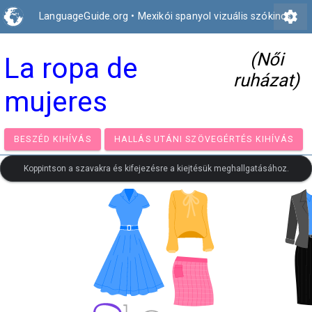
settings
LanguageGuide.org
•
Mexikói spanyol vizuális szókincs
(Női
La ropa de
ruházat)
mujeres
BESZÉD KIHÍVÁS
HALLÁS UTÁNI SZÖVEGÉRTÉS KIH
Koppintson a szavakra és kifejezésre a kiejtésük meghallgatásához.