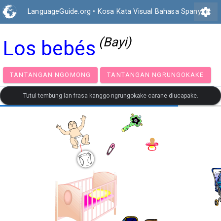
settings
LanguageGuide.org
•
Kosa Kata Visual Bahasa Spanyol
(Bayi)
Los bebés
TANTANGAN NGOMONG
TANTANGAN NGRUNGOK
Tutul tembung lan frasa kanggo ngrungokake carane diucapake.