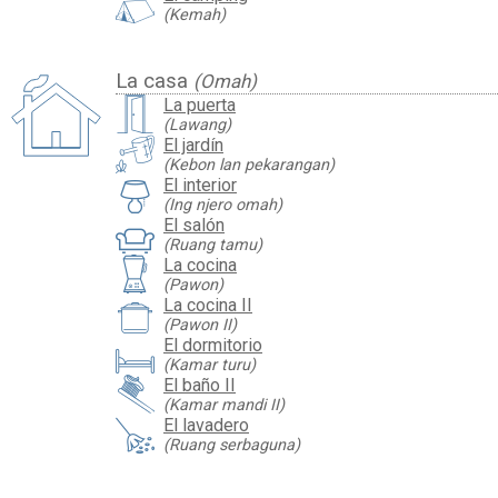
(Kemah)
La casa
(Omah)
La puerta
(Lawang)
El jardín
(Kebon lan pekarangan)
El interior
(Ing njero omah)
El salón
(Ruang tamu)
La cocina
(Pawon)
La cocina II
(Pawon II)
El dormitorio
(Kamar turu)
El baño II
(Kamar mandi II)
El lavadero
(Ruang serbaguna)