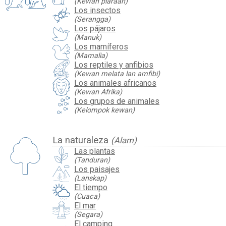
(Kewan piaraan)
Los insectos
(Serangga)
Los pájaros
(Manuk)
Los mamíferos
(Mamalia)
Los reptiles y anfibios
(Kewan melata lan amfibi)
Los animales africanos
(Kewan Afrika)
Los grupos de animales
(Kelompok kewan)
La naturaleza
(Alam)
Las plantas
(Tanduran)
Los paisajes
(Lanskap)
El tiempo
(Cuaca)
El mar
(Segara)
El camping