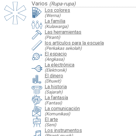
Varios
(Rupa-rupa)
Los colores
(Werna)
La familia
(Kulawarga)
Las herramientas
(Piranti)
los artículos para la escuela
(Perkakas sekolah)
El espacio
(Angkasa)
La electrónica
(Elektronik)
El dinero
(Dhuwit)
La historia
(Sajarah)
La fantasía
(Fantasi)
La comunicación
(Komunikasi)
El arte
(Seni)
Los instrumentos
(Piranti musik)