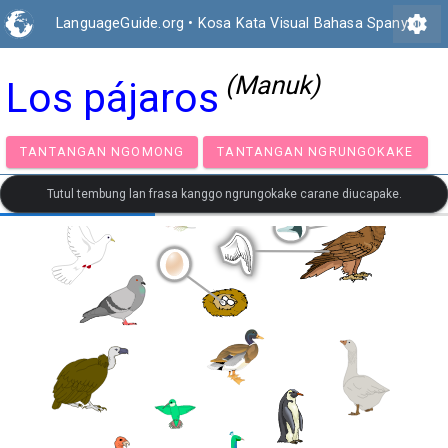
settings
LanguageGuide.org
•
Kosa Kata Visual Bahasa Spanyol
(Manuk)
Los pájaros
TANTANGAN NGOMONG
TANTANGAN NGRUNGOK
Tutul tembung lan frasa kanggo ngrungokake carane diucapake.