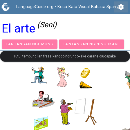
settings
LanguageGuide.org
•
Kosa Kata Visual Bahasa Spanyol
(Seni)
El arte
TANTANGAN NGOMONG
TANTANGAN NGRUNGOK
Tutul tembung lan frasa kanggo ngrungokake carane diucapake.