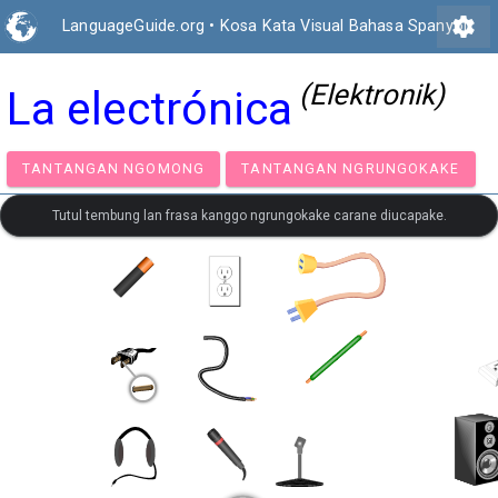
settings
LanguageGuide.org
•
Kosa Kata Visual Bahasa Spanyol
(Elektronik)
La electrónica
TANTANGAN NGOMONG
TANTANGAN NGRUNGOK
Tutul tembung lan frasa kanggo ngrungokake carane diucapake.