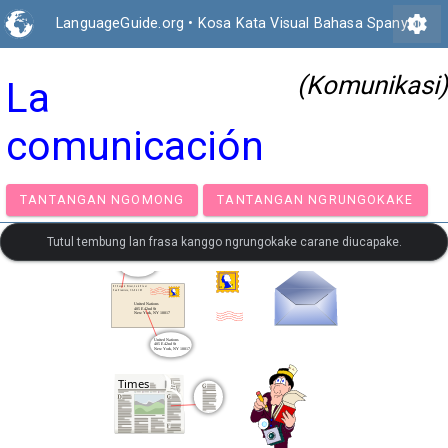
settings
LanguageGuide.org
•
Kosa Kata Visual Bahasa Spanyol
(Komunikasi)
La
comunicación
TANTANGAN NGOMONG
TANTANGAN NGRUNGOK
Tutul tembung lan frasa kanggo ngrungokake carane diucapake.