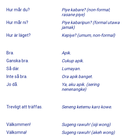
Hur mår du?
Piye kabare? (non-formal;
rasane piye)
Hur mår ni?
Piye kabaripun? (formal utawa
jamak)
Hur är läget?
Kepiye? (umum, non-formal)
Bra.
Apik.
Ganska bra.
Cukup apik.
Så där.
Lumayan.
Inte så bra.
Ora apik banget.
Jo då.
Ya, aku apik. (sering
nenenangke)
Trevligt att träffas.
Seneng ketemu karo kowe.
Välkommen!
Sugeng rawuh! (siji wong)
Välkomna!
Sugeng rawuh! (akeh wong)