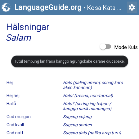
LanguageGuide.org
settings
•
Kosa Kata Visual Bahasa Swedia
Hälsningar
Salam
Mode Kuis
Tutul tembung lan frasa kanggo ngrungokake carane diucapake.
Hej
Halo (paling umum; cocog karo
akeh kahanan)
Hej hej
Halo! (tresna, non-formal)
Hallå
Halo? (sering ing telpon /
kanggo narik manungsa)
God morgon
Sugeng enjang
God kväll
Sugeng sonten
God natt
Sugeng dalu (nalika arep turu)