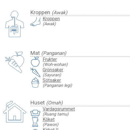
Kroppen
(Awak)
Kroppen
(Awak)
Mat
(Panganan)
Frukter
(Woh-wohan)
Grönsaker
(Sayuran)
Sötsaker
(Panganan legi)
Huset
(Omah)
Vardagsrummet
(Ruang tamu)
Köket
(Pawon)
Köket II