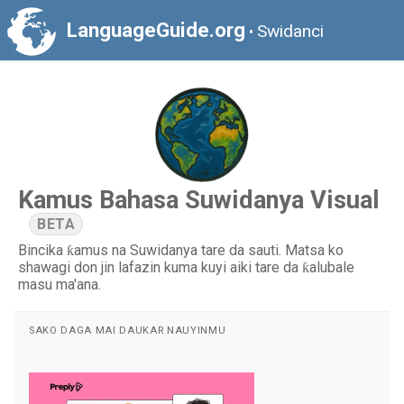
LanguageGuide.org
Swidanci
•
Kamus Bahasa Suwidanya Visual
BETA
Bincika ƙamus na Suwidanya tare da sauti. Matsa ko
shawagi don jin lafazin kuma kuyi aiki tare da ƙalubale
masu ma'ana.
SAKO DAGA MAI DAUKAR NAUYINMU