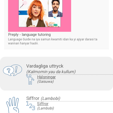
Preply - language tutoring
Language Guide na iya samun kwamiti idan ka yi ajiyar darasi ta
wannan hanyar haɗin.
Vardagliga uttryck
(Kalmomin yau da kullum)
Hälsningar
(Gaisuwa)
Siffror
(Lambobi)
Siffror
(Lambobi)