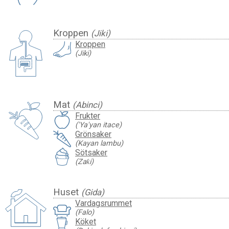
Kroppen
(Jiki)
Kroppen
(Jiki)
Mat
(Abinci)
Frukter
('Ya'yan itace)
Grönsaker
(Kayan lambu)
Sötsaker
(Zaƙi)
Huset
(Gida)
Vardagsrummet
(Falo)
Köket