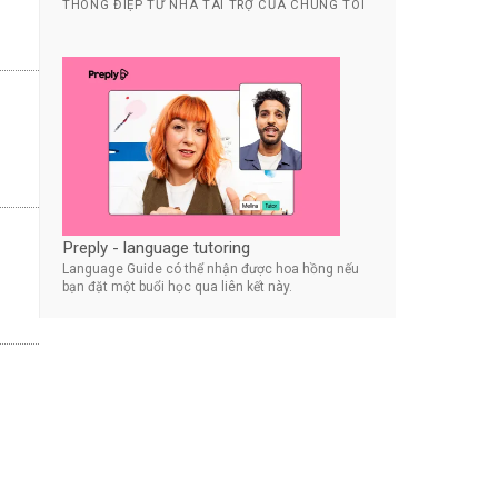
THÔNG ĐIỆP TỪ NHÀ TÀI TRỢ CỦA CHÚNG TÔI
Preply - language tutoring
Language Guide có thể nhận được hoa hồng nếu
bạn đặt một buổi học qua liên kết này.