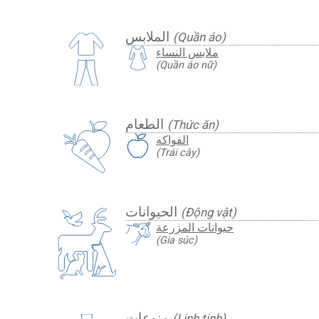
الملابس
(Quần áo)
ملابس النساء
(Quần áo nữ)
الطعام
(Thức ăn)
الفواكه
(Trái cây)
الحيوانات
(Động vật)
حيوانات المزرعة
(Gia súc)
منوعات
(Linh tinh)