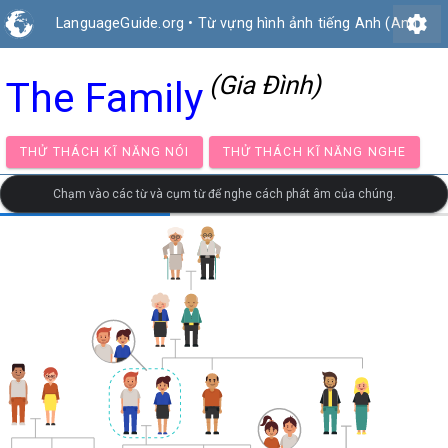
settings
LanguageGuide.org
•
Từ vựng hình ảnh tiếng Anh (Anh)
(Gia Đình)
The Family
THỬ THÁCH KĨ NĂNG NÓI
THỬ THÁCH KĨ NĂNG NG
Chạm vào các từ và cụm từ để nghe cách phát âm của chúng.