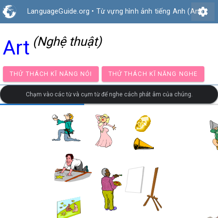
settings
LanguageGuide.org
•
Từ vựng hình ảnh tiếng Anh (Anh)
(Nghệ thuật)
Art
THỬ THÁCH KĨ NĂNG NÓI
THỬ THÁCH KĨ NĂNG NG
Chạm vào các từ và cụm từ để nghe cách phát âm của chúng.