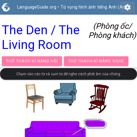
settings
LanguageGuide.org
•
Từ vựng hình ảnh tiếng Anh (Anh)
(Phòng ốc/
The Den / The
Phòng khách)
Living Room
THỬ THÁCH KĨ NĂNG NÓI
THỬ THÁCH KĨ NĂNG NG
Chạm vào các từ và cụm từ để nghe cách phát âm của chúng.