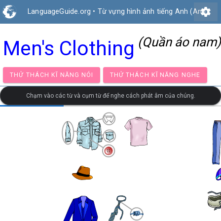
settings
LanguageGuide.org
•
Từ vựng hình ảnh tiếng Anh (Anh)
(Quần áo nam)
Men's Clothing
THỬ THÁCH KĨ NĂNG NÓI
THỬ THÁCH KĨ NĂNG NG
Chạm vào các từ và cụm từ để nghe cách phát âm của chúng.