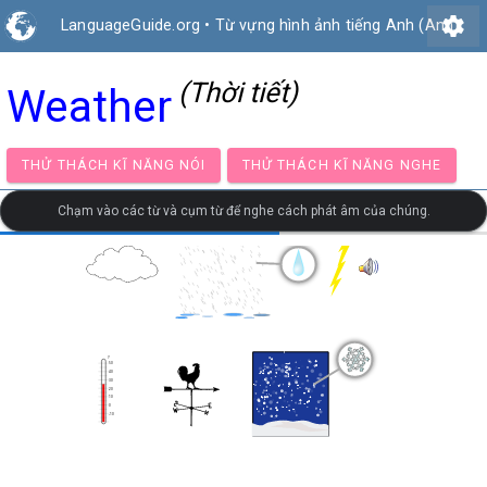
settings
LanguageGuide.org
•
Từ vựng hình ảnh tiếng Anh (Anh)
(Thời tiết)
Weather
THỬ THÁCH KĨ NĂNG NÓI
THỬ THÁCH KĨ NĂNG NG
Chạm vào các từ và cụm từ để nghe cách phát âm của chúng.