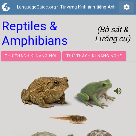
settings
LanguageGuide.org
•
Từ vựng hình ảnh tiếng Anh
Reptiles &
(Bò sát &
Amphibians
Lưỡng cư)
THỬ THÁCH KĨ NĂNG NÓI
THỬ THÁCH KĨ NĂNG NGH
volume_up