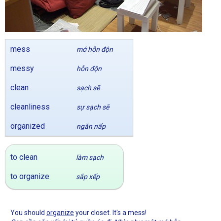
mess
mớ hỗn độn
messy
hỗn độn
clean
sạch sẽ
cleanliness
sự sạch sẽ
organized
ngăn nấp
to clean
làm sạch
to organize
sắp xếp
You should
organize
your closet. It's a mess!