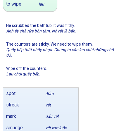
to wipe
lau
He scrubbed the bathtub. It was filthy.
Anh ấy chà rửa bồn tắm. Nó rất là bẩn.
The counters are sticky. We need to wipe them.
Quầy bếp thật nhầy nhụa. Chúng ta cần lau chùi những chỗ
đó.
Wipe off the counters.
Lau chùi quầy bếp.
spot
đốm
streak
vệt
mark
dấu vết
smudge
vết lem luốc