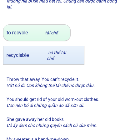
Muỗng nĩa bị xỉn màu hết rồi. Chúng cần được đánh bóng
lại.
to recycle
tái chế
có thể tái
recyclable
chế
Throw that away. You can't recycle it.
Vứt nó đi. Con không thể tái chế nó được đâu.
You should get rid of your old worn-out clothes.
Con nên bỏ đi những quần áo đã sờn cũ.
She gave away her old books.
Cô ấy đem cho những quyển sách cũ của mình.
My sweater is a hand-me-down.