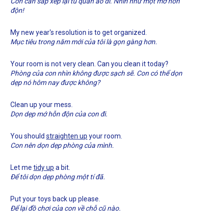
Con cần sắp xếp lại tủ quần áo đi. Nhìn như một mớ hỗn
độn!
My new year's resolution is to get organized.
Mục tiêu trong năm mới của tôi là gọn gàng hơn.
Your room is not very clean. Can you clean it today?
Phòng của con nhìn không được sạch sẽ. Con có thể dọn
dẹp nó hôm nay được không?
Clean up your mess.
Dọn dẹp mớ hỗn độn của con đi.
You should
straighten up
your room.
Con nên dọn dẹp phòng của mình.
Let me
tidy up
a bit.
Để tôi dọn dẹp phòng một tí đã.
Put your toys back up please.
Để lại đồ chơi của con về chỗ cũ nào.