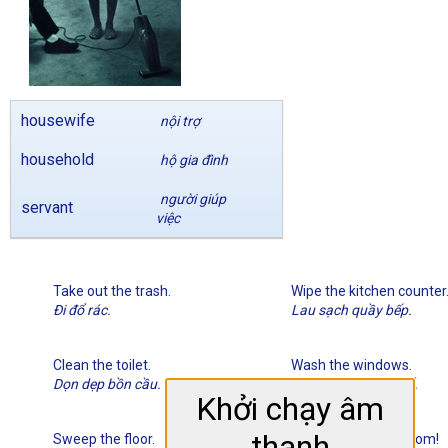
housewife
nội trợ
household
hộ gia đình
người giúp
servant
việc
Take out the trash.
Wipe the kitchen counter
Đi đổ rác.
Lau sạch quầy bếp.
Clean the toilet.
Wash the windows.
Dọn dẹp bồn cầu.
Lau chùi các cửa sổ.
Khởi chạy âm
thanh
Sweep the floor.
Vacuum your bedroom!