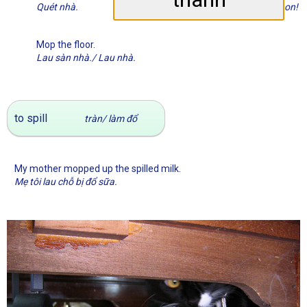
Quét nhà.
Hút bụi phòng của con!
Mop the floor.
Lau sàn nhà./ Lau nhà.
to spill
tràn/ làm đổ
My mother mopped up the spilled milk.
Mẹ tôi lau chỗ bị đổ sữa.