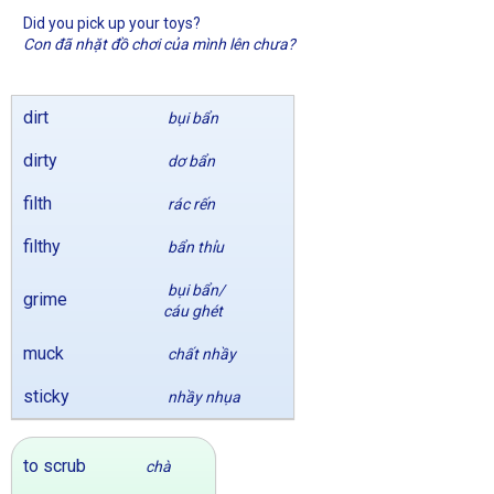
Did you pick up your toys?
Con đã nhặt đồ chơi của mình lên chưa?
dirt
bụi bẩn
dirty
dơ bẩn
filth
rác rến
filthy
bẩn thỉu
bụi bẩn/
grime
cáu ghét
muck
chất nhầy
sticky
nhầy nhụa
to scrub
chà