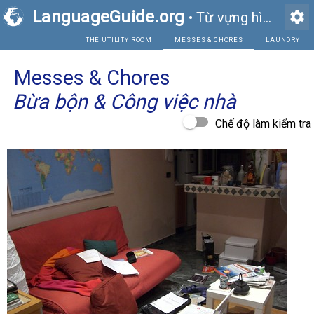
LanguageGuide.org
settings
•
Từ vựng hình ảnh tiếng Anh
THE UTILITY ROOM
MESSES 
Messes & Chores
Bừa bộn & Công việc nhà
Chế độ làm kiểm tra