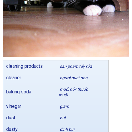
cleaning products
sản phẩm tẩy rửa
cleaner
người quét dọn
muối nở/ thuốc
baking soda
muối
vinegar
giấm
dust
bụi
dusty
dính bụi