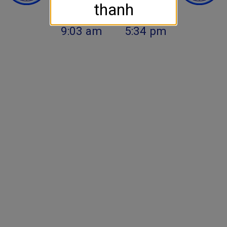
thanh
9:03 am
5:34 pm