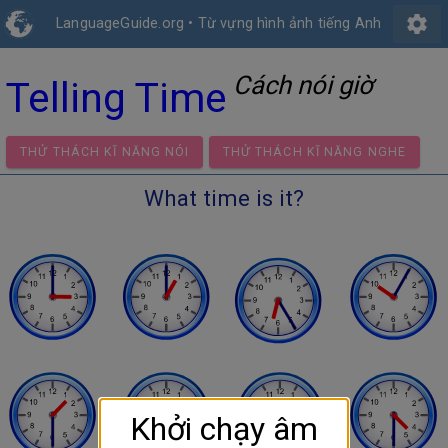
settings
LanguageGuide.org
•
Từ vựng hình ảnh tiếng Anh
Cách nói giờ
Telling Time
THỬ THÁCH KĨ NĂNG NÓI
THỬ THÁCH KĨ NĂNG NG
What time is it?
Khởi chạy âm