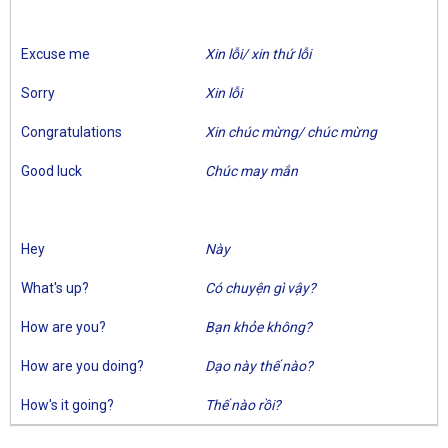
Excuse me
Xin lỗi/ xin thứ lỗi
Sorry
Xin lỗi
Congratulations
Xin chúc mừng/ chúc mừng
Good luck
Chúc may mắn
Hey
Này
What's up?
Có chuyện gì vậy?
How are you?
Bạn khỏe không?
How are you doing?
Dạo này thế nào?
How's it going?
Thế nào rồi?