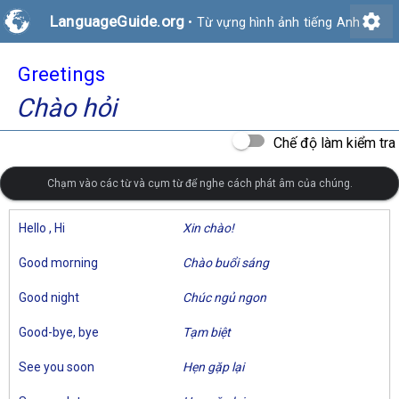
settings
LanguageGuide.org
•
Từ vựng hình ảnh tiếng Anh
Greetings
Chào hỏi
Chế độ làm kiểm tra
Chạm vào các từ và cụm từ để nghe cách phát âm của chúng.
Hello , Hi
Xin chào!
Good morning
Chào buổi sáng
Good night
Chúc ngủ ngon
Good-bye, bye
Tạm biệt
See you soon
Hẹn gặp lại