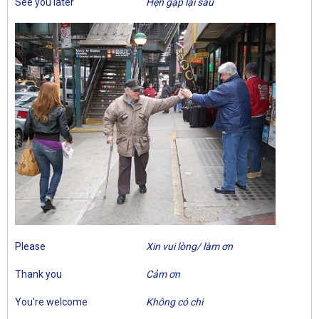
See you later
Hẹn gặp lại sau
Please
Xin vui lòng/ làm ơn
Thank you
Cảm ơn
You're welcome
Không có chi