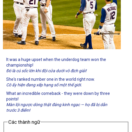
It was a huge upset when the underdog team won the
championship!
Đó là cú sốc lớn khi đội cửa dưới vô địch giải!
She's ranked number one in the world right now.
Cô ấy hiện đang xếp hạng số một thế giới.
What an incredible comeback - they were down by three
points!
Màn lội ngược dòng thật đáng kinh ngạc — họ đã bị dẫn
trước 3 điểm!
Các thành ngữ