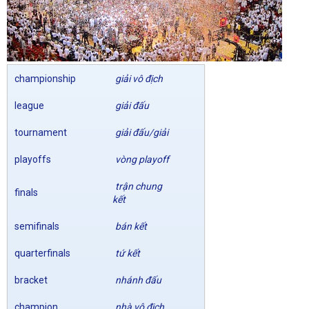
championship
giải vô địch
league
giải đấu
tournament
giải đấu/giải
playoffs
vòng playoff
trận chung
finals
kết
semifinals
bán kết
quarterfinals
tứ kết
bracket
nhánh đấu
champion
nhà vô địch