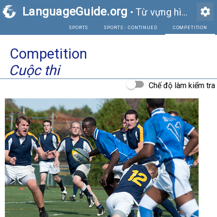
LanguageGuide.org
settings
•
Từ vựng hình ảnh tiếng Anh
SPORTS
SPORTS - CONTI
Competition
Cuộc thi
Chế độ làm kiểm tra