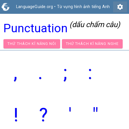
settings
LanguageGuide.org
•
Từ vựng hình ảnh tiếng Anh
(dấu chấm câu)
Punctuation
THỬ THÁCH KĨ NĂNG NÓI
THỬ THÁCH KĨ NĂNG N
,
.
;
:
!
?
'
"