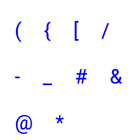
(
{
[
/
-
_
#
&
@
*