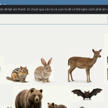
 Anh
ần để bật âm thanh. Di chuột qua các từ và cụm từ để có thể nghe cách phát âm