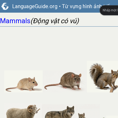
LanguageGuide.org
•
Từ vựng hình ảnh tiếng
Nhấp một l
Mammals
(Động vật có vú)