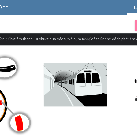
 Anh
L
ần để bật âm thanh. Di chuột qua các từ và cụm từ để có thể nghe cách phát âm