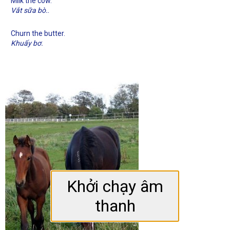
Milk the cow.
.
Vắt sữa bò.
Churn the butter.
Khuấy bơ.
Khởi chạy âm
thanh