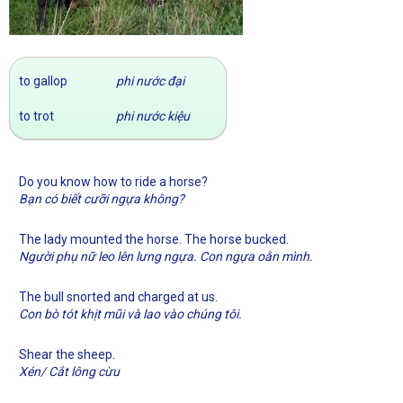
to gallop
phi nước đại
to trot
phi nước kiệu
Do you know how to ride a horse?
Bạn có biết cưỡi ngựa không?
The lady mounted the horse. The horse bucked.
Người phụ nữ leo lên lưng ngựa. Con ngựa oằn mình.
The bull snorted and charged at us.
Con bò tót khịt mũi và lao vào chúng tôi.
.
Shear the sheep
Xén/ Cắt lông cừu