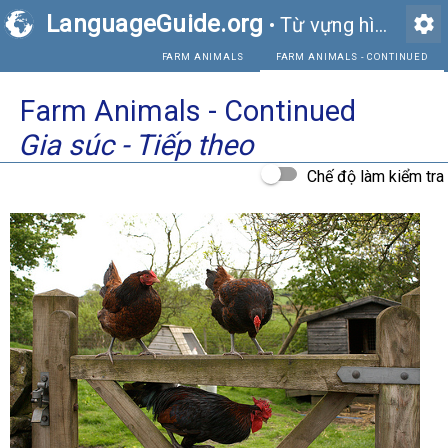
LanguageGuide.org
settings
•
Từ vựng hình ảnh tiếng Anh
FARM ANIMALS
FAR
Farm Animals - Continued
Gia súc - Tiếp theo
Chế độ làm kiểm tra