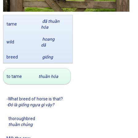
đã thuần
tame
hóa
hoang
wild
dã
breed
giống
to tame
thuần hóa
-What breed of horse is that?
-Đó là giống ngựa gì vậy?
thoroughbred
thuần chủng