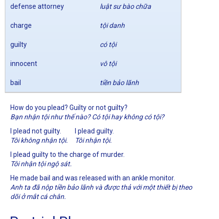
defense attorney
luật sư bào chữa
charge
tội danh
guilty
có tội
innocent
vô tội
bail
tiền bảo lãnh
How do you plead? Guilty or not guilty?
Bạn nhận tội như thế nào? Có tội hay không có tội?
I plead not guilty.
I plead guilty.
Tôi không nhận tội.
Tôi nhận tội.
I plead guilty to the charge of murder.
Tôi nhận tội ngộ sát.
He made bail and was released with an ankle monitor.
Anh ta đã nộp tiền bảo lãnh và được thả với một thiết bị theo
dõi ở mắt cá chân.