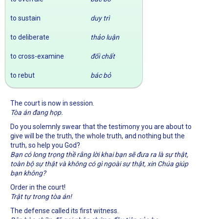
to sustain
duy trì
to deliberate
thảo luận
to cross-examine
đối chất
to rebut
bác bỏ
The court is now in session.
Tòa án đang họp.
Do you solemnly swear that the testimony you are about to
give will be the truth, the whole truth, and nothing but the
truth, so help you God?
Bạn có long trọng thề rằng lời khai bạn sẽ đưa ra là sự thật,
toàn bộ sự thật và không có gì ngoài sự thật, xin Chúa giúp
bạn không?
Order in the court!
Trật tự trong tòa án!
The defense called its first witness.