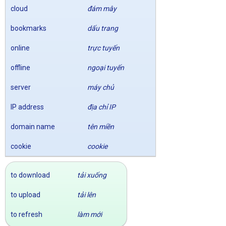
cloud
đám mây
bookmarks
dấu trang
online
trực tuyến
offline
ngoại tuyến
server
máy chủ
IP address
địa chỉ IP
domain name
tên miền
cookie
cookie
to download
tải xuống
to upload
tải lên
to refresh
làm mới