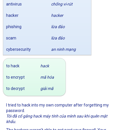
antivirus
chống vi-rút
hacker
hacker
phishing
lừa đảo
scam
lừa đảo
cybersecurity
an ninh mạng
to hack
hack
to encrypt
mã hóa
to decrypt
giải mã
I tried to hack into my own computer after forgetting my
password.
Tôi đã cố gắng hack máy tính của mình sau khi quên mật
khẩu.