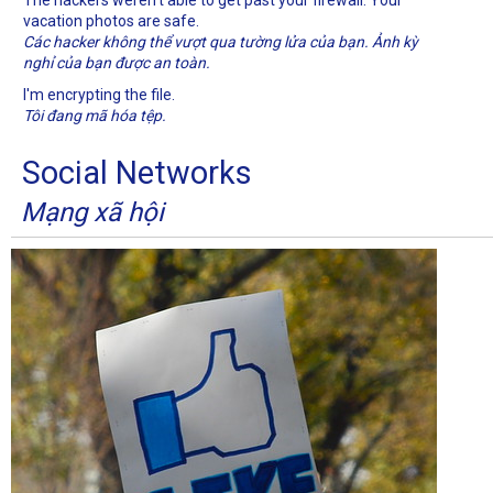
The hackers weren't able to get past your firewall. Your
vacation photos are safe.
Các hacker không thể vượt qua tường lửa của bạn. Ảnh kỳ
nghỉ của bạn được an toàn.
I'm encrypting the file.
Tôi đang mã hóa tệp.
Social Networks
Mạng xã hội