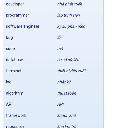
developer
nhà phát triển
programmer
lập trình viên
software engineer
kỹ sư phần mềm
bug
lỗi
code
mã
database
cơ sở dữ liệu
terminal
thiết bị đầu cuối
log
nhật ký
algorithm
thuật toán
API
API
framework
khuôn khổ
repository
kho lưu trữ