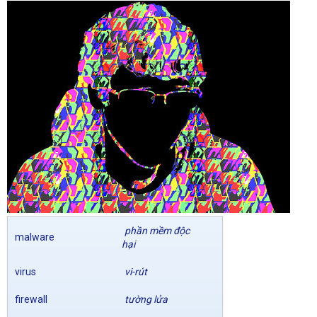
phần mềm độc
malware
hại
virus
vi-rút
firewall
tường lửa