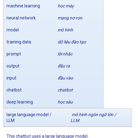
machine learning
học máy
neural network
mạng nơ-ron
model
mô hình
training data
dữ liệu đào tạo
prompt
lời nhắc
output
đầu ra
input
đầu vào
chatbot
chatbot
deep learning
học sâu
large language model /
mô hình ngôn ngữ lớn /
LLM
LLM
This chatbot uses a large language model.