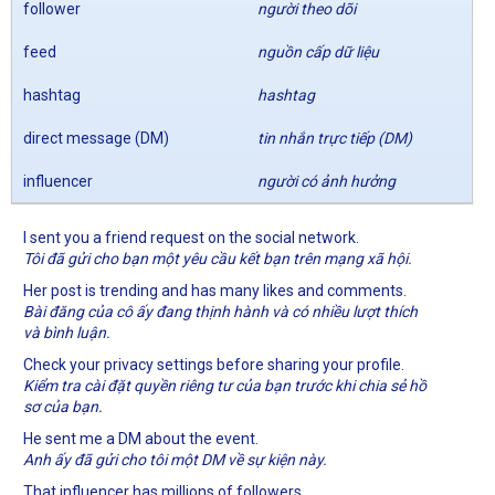
follower
người theo dõi
feed
nguồn cấp dữ liệu
hashtag
hashtag
direct message (DM)
tin nhắn trực tiếp (DM)
influencer
người có ảnh hưởng
I sent you a friend request on the social network.
Tôi đã gửi cho bạn một yêu cầu kết bạn trên mạng xã hội.
Her post is trending and has many likes and comments.
Bài đăng của cô ấy đang thịnh hành và có nhiều lượt thích
và bình luận.
Check your privacy settings before sharing your profile.
Kiểm tra cài đặt quyền riêng tư của bạn trước khi chia sẻ hồ
sơ của bạn.
He sent me a DM about the event.
Anh ấy đã gửi cho tôi một DM về sự kiện này.
That influencer has millions of followers.