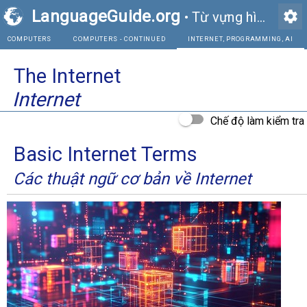
LanguageGuide.org
settings
•
Từ vựng hình ảnh tiếng Anh
COMPUTERS
COMPUTERS - CONTINUED
INTE
The Internet
Internet
Chế độ làm kiểm tra
Basic Internet Terms
Các thuật ngữ cơ bản về Internet