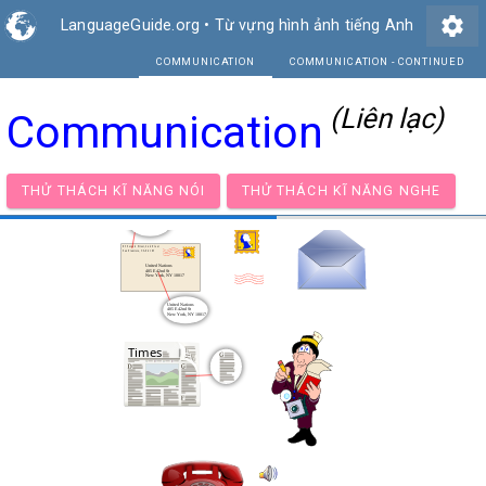
settings
LanguageGuide.org
•
Từ vựng hình ảnh tiếng Anh
COMMUNICATION
COMMU
(Liên lạc)
Communication
THỬ THÁCH KĨ NĂNG NÓI
THỬ THÁCH KĨ NĂNG NG