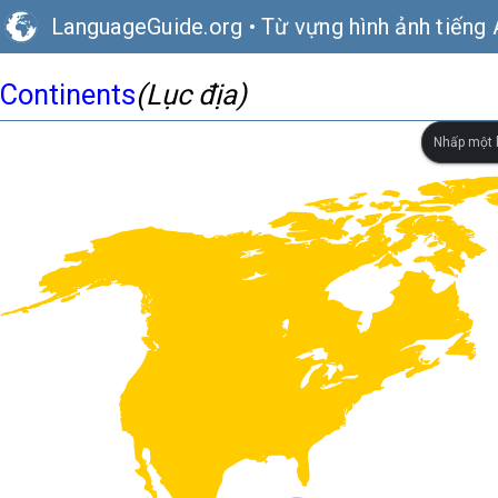
LanguageGuide.org
•
Từ vựng hình ảnh tiếng
Continents
(Lục địa)
Nhấp một l