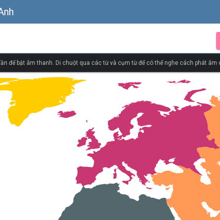
 Anh
ần để bật âm thanh. Di chuột qua các từ và cụm từ để có thể nghe cách phát âm