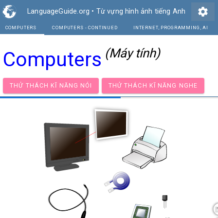
settings
LanguageGuide.org
•
Từ vựng hình ảnh tiếng Anh
COMPUTERS
COMPUTERS - CONTINUED
INTE
(Máy tính)
Computers
THỬ THÁCH KĨ NĂNG NÓI
THỬ THÁCH KĨ NĂNG NG