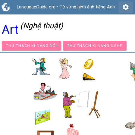
settings
LanguageGuide.org
•
Từ vựng hình ảnh tiếng Anh
(Nghệ thuật)
Art
THỬ THÁCH KĨ NĂNG NÓI
THỬ THÁCH KĨ NĂNG NG