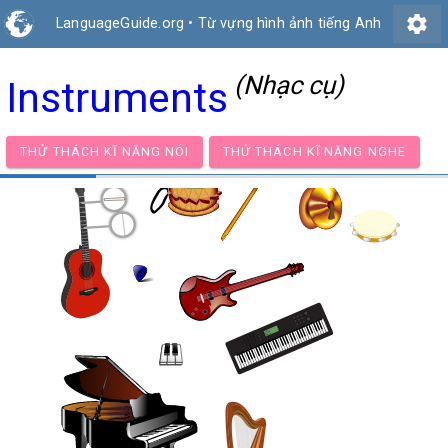
settings
LanguageGuide.org
•
Từ vựng hình ảnh tiếng Anh
(Nhạc cụ)
Instruments
THỬ THÁCH KĨ NĂNG NÓI
THỬ THÁCH KĨ NĂNG NG