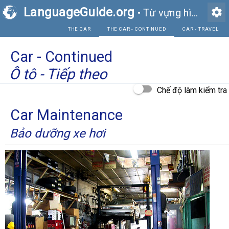
LanguageGuide.org
settings
•
Từ vựng hình ảnh tiếng Anh
THE CAR
THE CAR - CONT
Car - Continued
Ô tô - Tiếp theo
Chế độ làm kiểm tra
Car Maintenance
Bảo dưỡng xe hơi