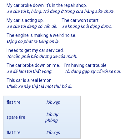
My car broke down. It's in the repair shop.
Xe của tôi bị hỏng. Nó đang ở trong cửa hàng sửa chữa.
My car is acting up.
The car won't start.
Xe của tôi đang có vấn đề.
Xe không khởi động được.
The engine is making a weird noise.
Động cơ phát ra tiếng ồn lạ.
I need to get my car serviced.
Tôi cần phải bảo dưỡng xe của mình.
The car broke down on me.
I'm having car trouble.
Xe đã làm tôi thất vọng.
Tôi đang gặp sự cố với xe hơi.
This car is a real lemon.
Chiếc xe này thật là một thứ bỏ đi.
flat tire
lốp xẹp
lốp dự
spare tire
phòng
flat tire
lốp xẹp