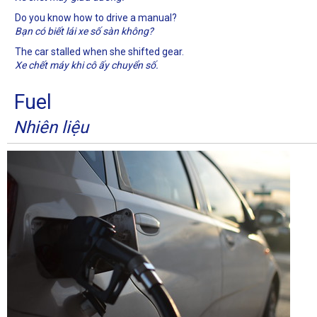
Do you know how to drive a manual?
Bạn có biết lái xe số sàn không?
The car stalled when she shifted gear.
Xe chết máy khi cô ấy chuyển số.
Fuel
Nhiên liệu