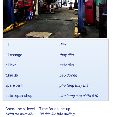
oil
dầu
oil change
thay dầu
oil level
mức dầu
tune up
bảo dưỡng
spare part
phụ tùng thay thế
auto repair shop
cửa hàng sửa chữa ô tô
Check the oil level.
Time for a tune-up.
Kiểm tra mức dầu.
Đã đến lúc bảo dưỡng.