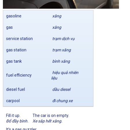
gasoline
xăng
gas
xăng
service station
trạm dịch vụ
gas station
trạm xăng
gas tank
bình xăng
hiệu quả nhiên
fuel efficiency
liệu
diesel fuel
dầu diesel
carpool
đi chung xe
Fill it up.
The car is on empty.
Đổ đầy bình.
Xe sắp hết xăng.
It's a gas guzzler.