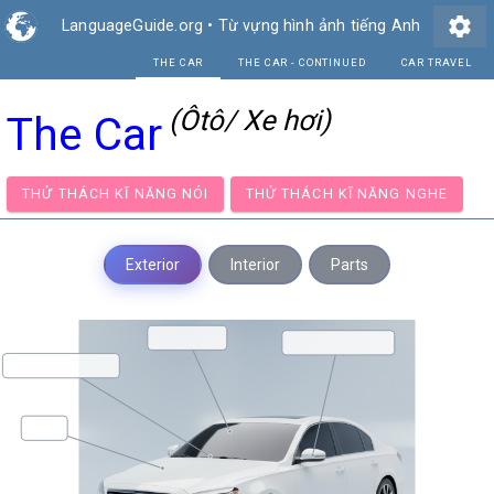
settings
LanguageGuide.org
•
Từ vựng hình ảnh tiếng Anh
THE CAR
THE CAR - CON
(Ôtô/ Xe hơi)
The Car
THỬ THÁCH KĨ NĂNG NÓI
THỬ THÁCH KĨ NĂNG NG
Exterior
Interior
Parts