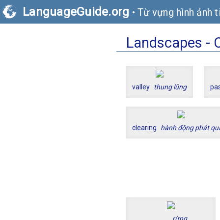
LanguageGuide.org
•
Từ vựng hình ảnh t
Landscapes - 
valley
thung lũng
pa
clearing
hành động phát qu
rừng