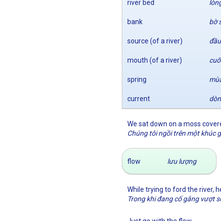
river bed
lòn
bank
bờ 
source (of a river)
đầu
mouth (of a river)
cuố
spring
mùa
current
dòn
We sat down on a moss covered
Chúng tôi ngồi trên một khúc g
flow
lưu lượng
While trying to ford the river,
Trong khi đang cố gắng vượt sô