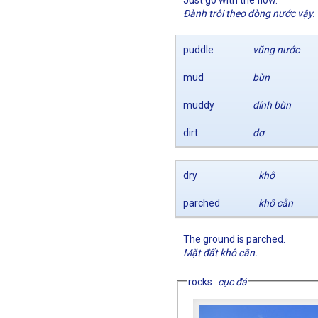
Just go with the flow.
Đành trôi theo dòng nước vậy.
puddle
vũng nước
mud
bùn
muddy
dính bùn
dirt
dơ
dry
khô
parched
khô cằn
The ground is parched.
Mặt đất khô cằn.
rocks
cục đá