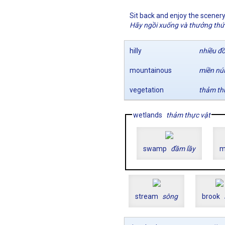
Sit back and enjoy the scenery
Hãy ngồi xuống và thưởng thứ
hilly
nhiều đồ
mountainous
miền núi
vegetation
thảm th
wetlands
thảm thực vật
swamp
đầm lầy
m
stream
sông
brook