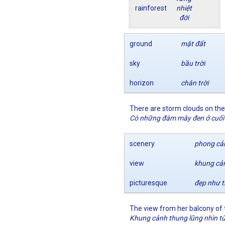
rainforest
nhiệt
đới
ground
mặt đất
sky
bầu trời
horizon
chân trời
There are storm clouds on the
Có những đám mây đen ở cuối 
scenery
phong cả
view
khung cả
picturesque
đẹp như t
The view from her balcony of t
Khung cảnh thung lũng nhìn từ