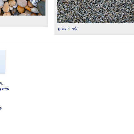
gravel
sỏi
w.
g mai.
y.