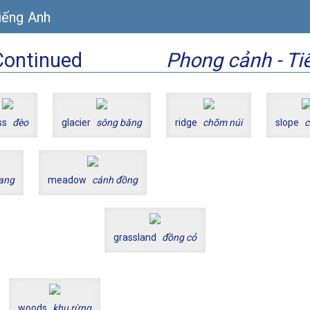
iếng Anh
Continued
Phong cảnh - Ti
ss
đèo
glacier
sông băng
ridge
chõm núi
slope
c
ang
meadow
cánh đồng
grassland
đồng cỏ
woods
khu rừng