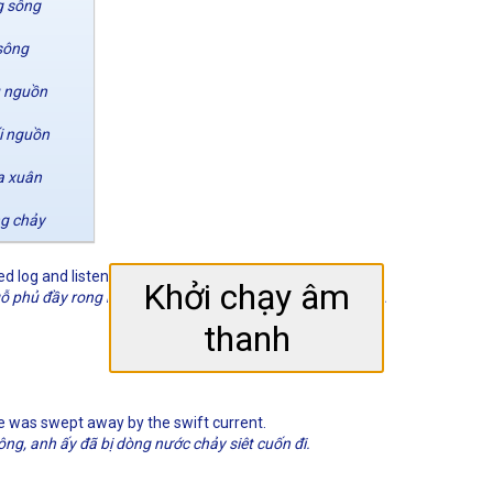
g sông
sông
 nguồn
i nguồn
 xuân
g chảy
 log and listened to the babbling brook.
Khởi chạy âm
ỗ phủ đầy rong rêu và lắng nghe tiếng suối chảy róc rách.
thanh
 he was swept away by the swift current.
ng, anh ấy đã bị dòng nước chảy siêt cuốn đi.