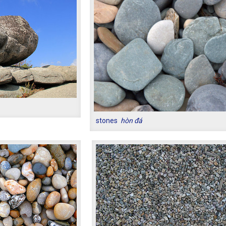
stones
hòn đá