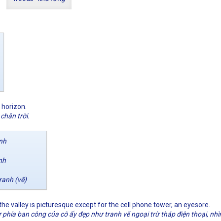
 horizon.
chân trời.
nh
nh
ranh (vẽ)
he valley is picturesque except for the cell phone tower, an eyesore.
 phía ban công của cô ấy đẹp như tranh vẽ ngoại trừ tháp điện thoại, nh