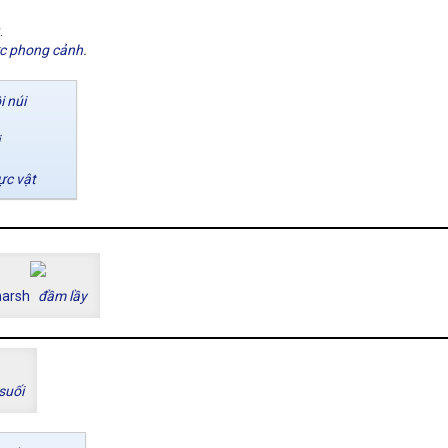
.
c phong cảnh.
i núi
ực vật
arsh
đầm lầy
suối