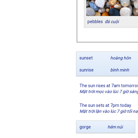
pebbles
đá cuội
sunset
hoàng hôn
sunrise
bình minh
The sun rises at 7am tomorro
Mặt trời mọc vào lúc 7 giờ sán
The sun sets at 7pm today.
Mặt trời lặn vào lúc 7 giờ tối na
gorge
hẻm núi