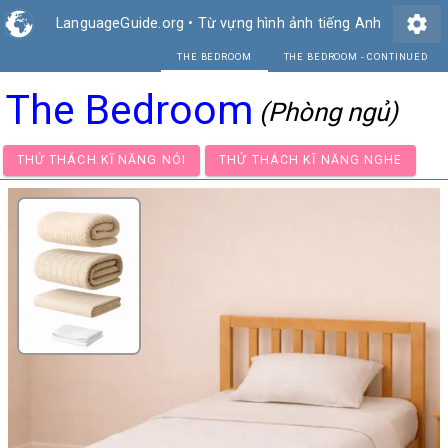
settings
LanguageGuide.org
•
Từ vựng hình ảnh tiếng Anh
THE BEDROOM
TH
The Bedroom
(Phòng ngủ)
THỬ THÁCH KĨ NĂNG NÓI
THỬ THÁCH KĨ NĂNG NGH