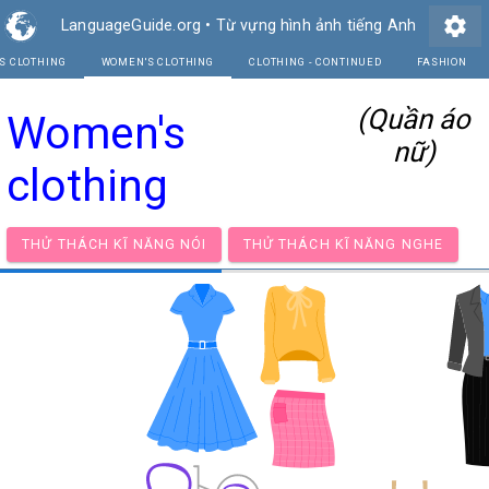
settings
LanguageGuide.org
•
Từ vựng hình ảnh tiếng Anh
S CLOTHING
WOMEN'S CLOTHING
CLOTHING - 
(Quần áo
Women's
nữ)
clothing
THỬ THÁCH KĨ NĂNG NÓI
THỬ THÁCH KĨ NĂNG NG