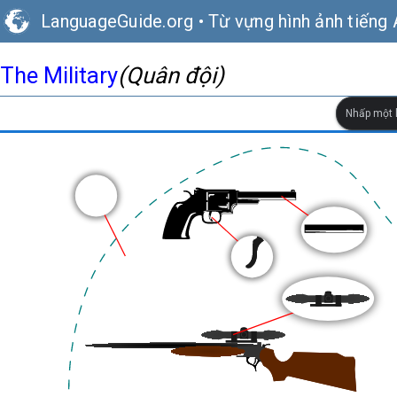
LanguageGuide.org
•
Từ vựng hình ảnh tiếng
The Military
(Quân đội)
Nhấp một l