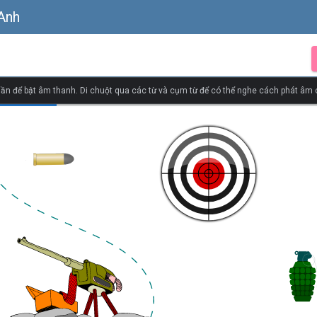
 Anh
ần để bật âm thanh. Di chuột qua các từ và cụm từ để có thể nghe cách phát âm