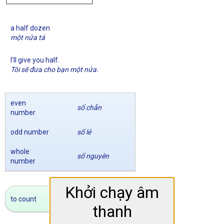
a half dozen
một nửa tá
I'll give you half.
Tôi sẽ đưa cho bạn một nửa.
even
số chẵn
number
odd number
số lẻ
whole
số nguyên
number
Khởi chạy âm
to count
đếm
thanh