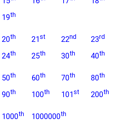
15
16
17
18
th
19
th
st
nd
rd
20
21
22
23
th
th
th
th
24
25
30
40
th
th
th
th
50
60
70
80
th
th
st
th
90
100
101
200
th
th
1000
1000000