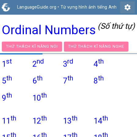
settings
LanguageGuide.org
•
Từ vựng hình ảnh tiếng Anh
(Số thứ tự)
Ordinal Numbers
THỬ THÁCH KĨ NĂNG NÓI
THỬ THÁCH KĨ NĂNG NG
st
nd
rd
th
1
2
3
4
th
th
th
th
5
6
7
8
th
th
9
10
th
th
th
th
11
12
13
14
th
th
th
th