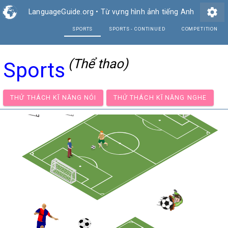
settings
LanguageGuide.org
•
Từ vựng hình ảnh tiếng Anh
SPORTS
SPORTS - CONTI
(Thể thao)
Sports
THỬ THÁCH KĨ NĂNG NÓI
THỬ THÁCH KĨ NĂNG NG