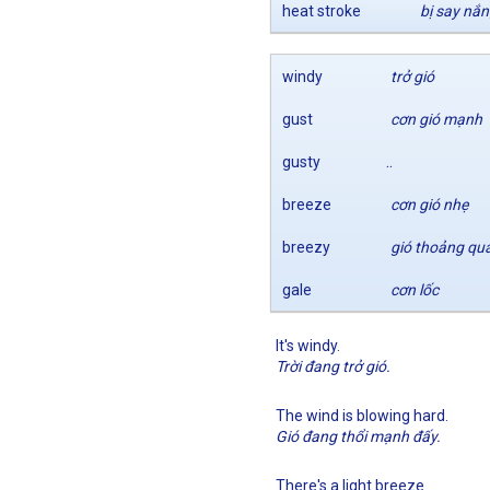
heat stroke
bị say nắ
windy
trở gió
gust
cơn gió mạnh
..
gusty
breeze
cơn gió nhẹ
breezy
gió thoảng qu
gale
cơn lốc
It's windy.
Trời đang trở gió.
The wind is blowing hard.
Gió đang thổi mạnh đấy.
There's a light breeze.