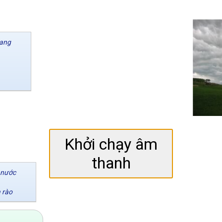
hang
Khởi chạy âm
thanh
ụ nước
 rào