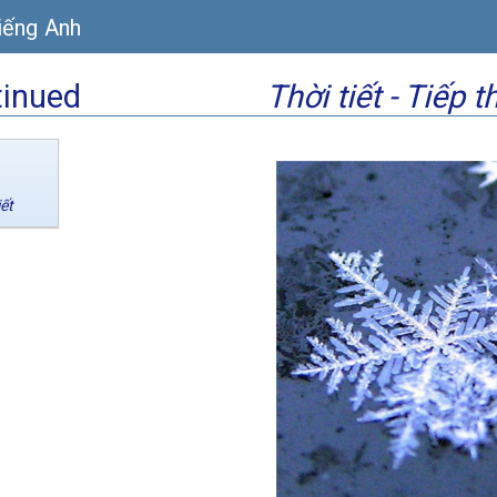
iếng Anh
tinued
Thời tiết - Tiếp t
iết