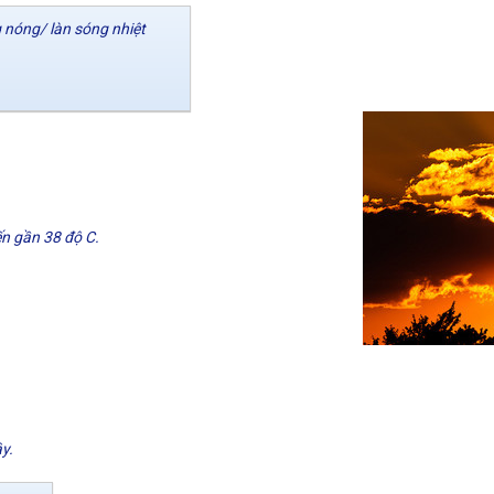
 nóng/ làn sóng nhiệt
ến gần 38 độ C.
y.