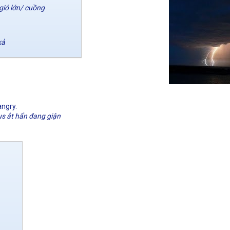
gió lớn/ cuồng
xả
angry.
us ắt hẩn đang giận