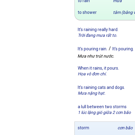
to rain
mưa
to shower
tắm (bằng v
It's raining really hard.
Trời đang mưa rất to.
/
It's pouring rain.
It's pouring.
Mưa như trút nước.
.
When it rains, it pours
Họa vô đơn chí.
It's raining cats and dogs.
Mưa nặng hạt.
a lull between two storms
1 lúc lặng gió giữa 2 cơn bão
storm
cơn bão