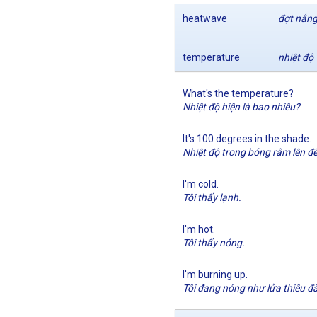
heatwave
đợt nắng
temperature
nhiệt độ
What's the temperature?
Nhiệt độ hiện là bao nhiêu?
It's 100 degrees in the shade.
Nhiệt độ trong bóng râm lên đ
I'm cold.
Tôi thấy lạnh.
I'm hot.
Tôi thấy nóng.
I'm burning up.
Tôi đang nóng như lửa thiêu đâ