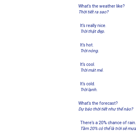
What's the weather like?
Thời tiết ra sao?
It's really nice.
Trời thật đẹp.
It's hot.
Trời nóng.
It's cool.
Trời mát mẻ.
It's cold.
Trời lạnh.
What's the forecast?
Dự báo thời tiết như thế nào?
There's a 20% chance of rain.
Tầm 20% có thể là trời sẽ mưa