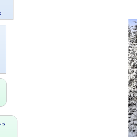
m
ăng