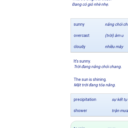
Đang có gió nhè nhẹ.
sunny
nắng chói c
overcast
(trời) âm u
cloudy
nhiều mây
It's sunny.
Trời đang nắng chói chang.
The sun is shining.
Mặt trời đang tỏa nắng.
precipitation
sự kết t
shower
trận mưa