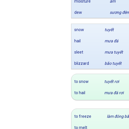
moisture
ẩm
dew
sương đê
snow
tuyết
hail
mưa đá
sleet
mưa tuyết
blizzard
bão tuyết
to snow
tuyết rơi
to hail
mưa đá rơi
to freeze
làm đóng b
to melt