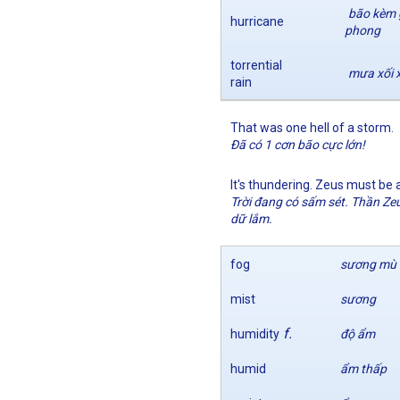
bão kèm 
hurricane
phong
torrential
mưa xối 
rain
That was one hell of a storm.
Đã có 1 cơn bão cực lớn!
It's thundering. Zeus must be 
Trời đang có sấm sét. Thần Ze
dữ lắm.
fog
sương mù
mist
sương
f.
humidity
độ ẩm
humid
ẩm thấp