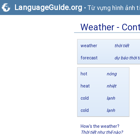
LanguageGuide.org
•
Từ vựng hình ảnh t
Weather - Con
weather
thời tiết
forecast
dự báo thời t
hot
nóng
heat
nhiệt
cold
lạnh
cold
lạnh
How's the weather?
Thời tiết như thế nào?