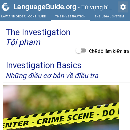
LanguageGuide.org
settings
•
Từ vựng hình ảnh tiếng Anh
LAW AND ORDER - CONTINUED
THE INVESTIGATION
The Investigation
Tội phạm
Chế độ làm kiểm tra
Investigation Basics
Những điều cơ bản về điều tra