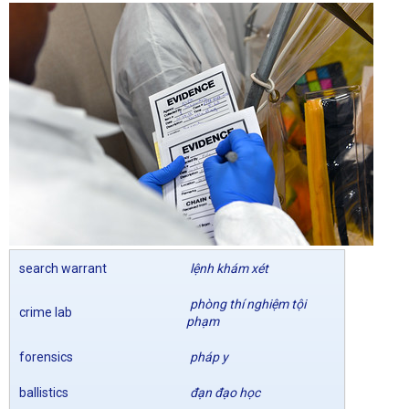
search warrant
lệnh khám xét
phòng thí nghiệm tội
crime lab
phạm
forensics
pháp y
ballistics
đạn đạo học