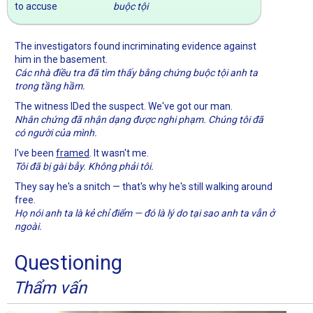
to accuse
buộc tội
The investigators found incriminating evidence against
him in the basement.
Các nhà điều tra đã tìm thấy bằng chứng buộc tội anh ta
trong tầng hầm.
The witness IDed the suspect. We've got our man.
Nhân chứng đã nhận dạng được nghi phạm. Chúng tôi đã
có người của mình.
I've been
framed
. It wasn't me.
Tôi đã bị gài bẫy. Không phải tôi.
They say he's a snitch — that's why he's still walking around
free.
Họ nói anh ta là kẻ chỉ điểm — đó là lý do tại sao anh ta vẫn ở
ngoài.
Questioning
Thẩm vấn