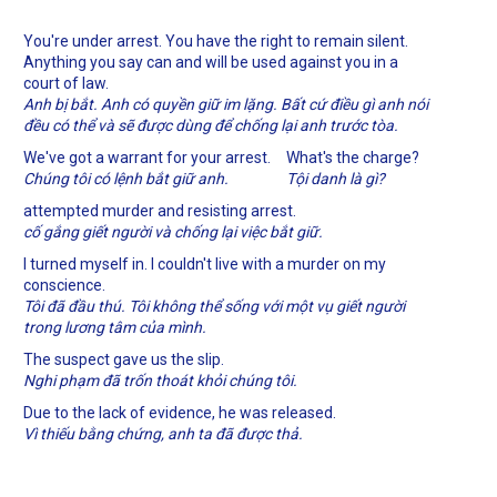
You're under arrest. You have the right to remain silent.
Anything you say can and will be used against you in a
court of law.
Anh bị bắt. Anh có quyền giữ im lặng. Bất cứ điều gì anh nói
đều có thể và sẽ được dùng để chống lại anh trước tòa.
We've got a warrant for your arrest.
What's the charge?
Chúng tôi có lệnh bắt giữ anh.
Tội danh là gì?
attempted murder and resisting arrest.
cố gắng giết người và chống lại việc bắt giữ.
I turned myself in. I couldn't live with a murder on my
conscience.
Tôi đã đầu thú. Tôi không thể sống với một vụ giết người
trong lương tâm của mình.
The suspect gave us the slip.
Nghi phạm đã trốn thoát khỏi chúng tôi.
Due to the lack of evidence, he was released.
Vì thiếu bằng chứng, anh ta đã được thả.