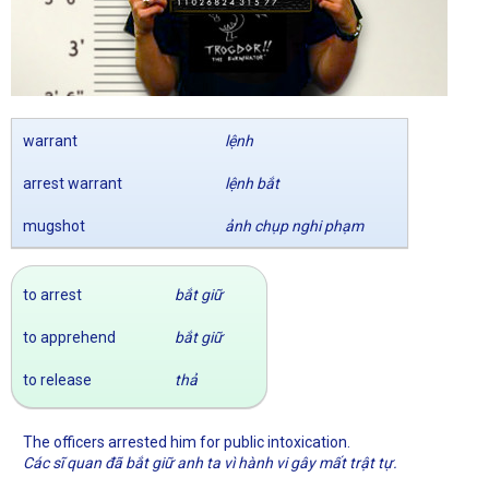
warrant
lệnh
arrest warrant
lệnh bắt
mugshot
ảnh chụp nghi phạm
to arrest
bắt giữ
to apprehend
bắt giữ
to release
thả
The officers arrested him for public intoxication.
Các sĩ quan đã bắt giữ anh ta vì hành vi gây mất trật tự.