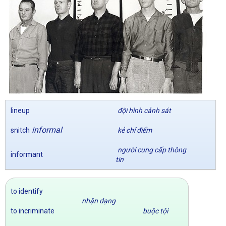
lineup
đội hình cảnh sát
informal
snitch
kẻ chỉ điểm
người cung cấp thông
informant
tin
to identify
nhận dạng
to incriminate
buộc tội