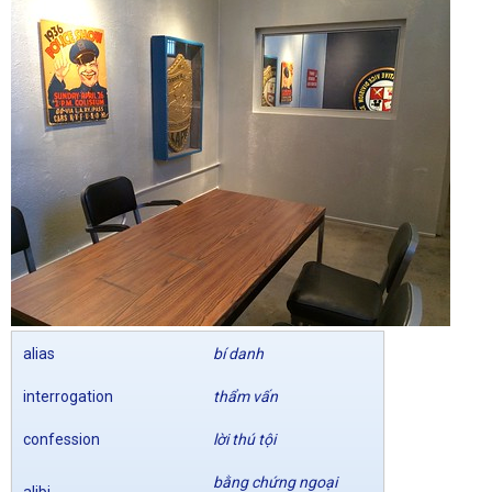
alias
bí danh
interrogation
thẩm vấn
confession
lời thú tội
bằng chứng ngoại
alibi