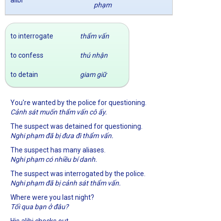
phạm
to interrogate
thẩm vấn
to confess
thú nhận
to detain
giam giữ
You're wanted by the police for questioning.
Cảnh sát muốn thẩm vấn cô ấy.
The suspect was detained for questioning.
Nghi phạm đã bị đưa đi thẩm vấn.
The suspect has many aliases.
Nghi phạm có nhiều bí danh.
The suspect was interrogated by the police.
Nghi phạm đã bị cảnh sát thẩm vấn.
Where were you last night?
Tối qua bạn ở đâu?
His alibi checks out.