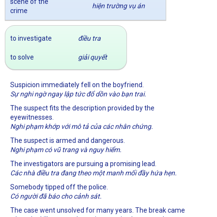
scene of the
hiện trường vụ án
crime
to investigate
điều tra
to solve
giải quyết
Suspicion immediately fell on the boyfriend.
Sự nghi ngờ ngay lập tức đổ dồn vào bạn trai.
The suspect fits the description provided by the
eyewitnesses.
Nghi phạm khớp với mô tả của các nhân chứng.
The suspect is armed and dangerous.
Nghi phạm có vũ trang và nguy hiểm.
The investigators are pursuing a promising lead.
Các nhà điều tra đang theo một manh mối đầy hứa hẹn.
Somebody tipped off the police.
Có người đã báo cho cảnh sát.
The case went unsolved for many years. The break came