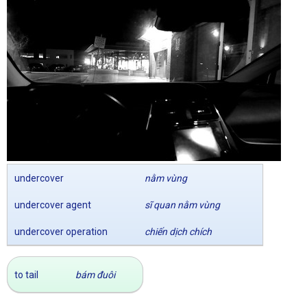
undercover
nằm vùng
undercover agent
sĩ quan nằm vùng
undercover operation
chiến dịch chích
to tail
bám đuôi