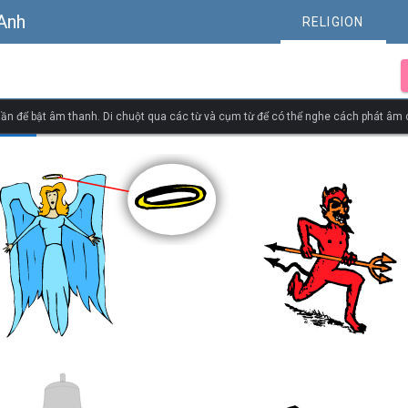
 Anh
RELIGION
ần để bật âm thanh. Di chuột qua các từ và cụm từ để có thể nghe cách phát âm